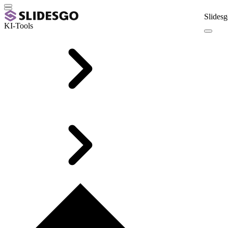
Slidesg
KI-Tools