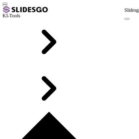
Slidesg
KI-Tools