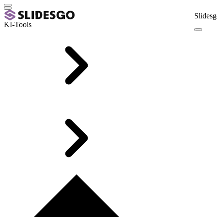
Slidesg
KI-Tools