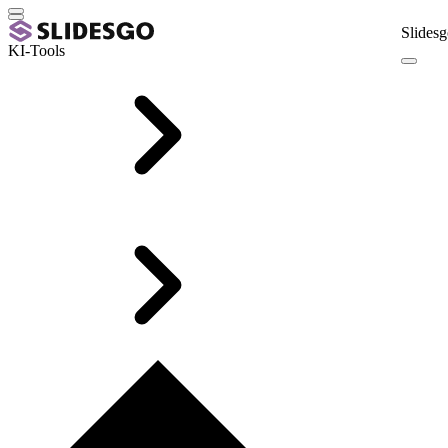
Slidesg
KI-Tools