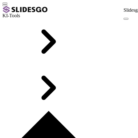
Slidesg
KI-Tools