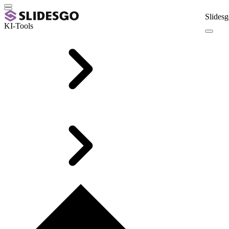
Slidesg
KI-Tools