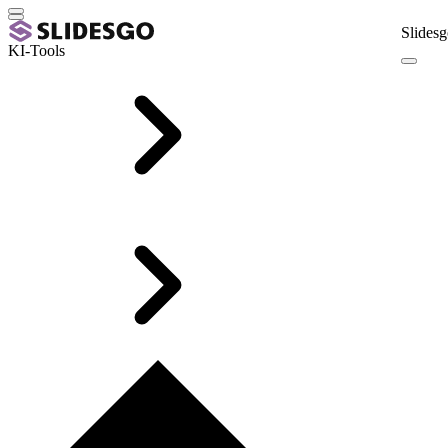
Slidesg
KI-Tools