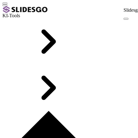
Slidesg
KI-Tools