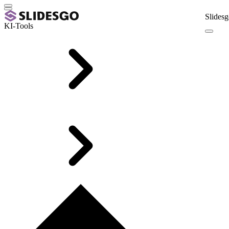
Slidesg
KI-Tools