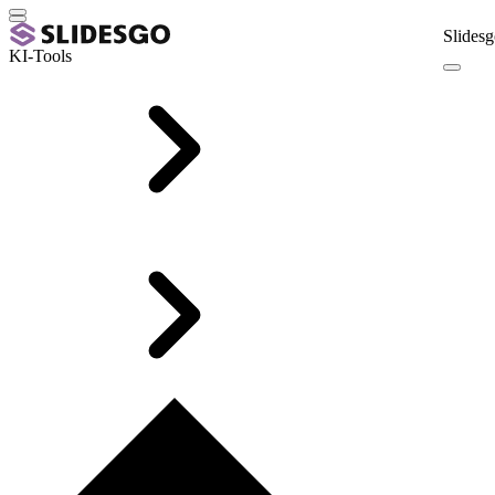
Slidesg
KI-Tools