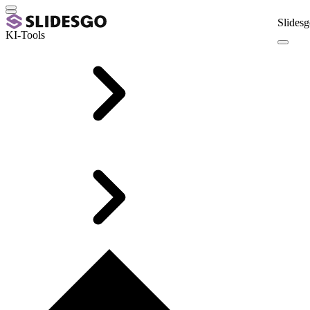
Slidesg
KI-Tools