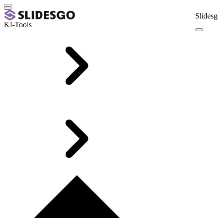
Slidesg
KI-Tools