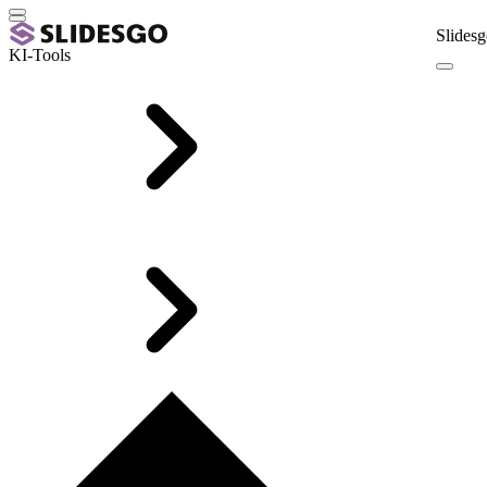
Slidesg
KI-Tools