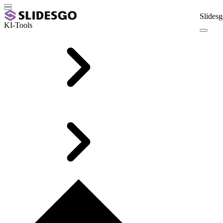
Slidesg
KI-Tools