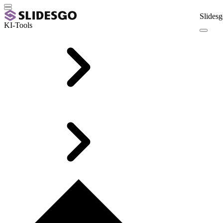
Slidesg
KI-Tools