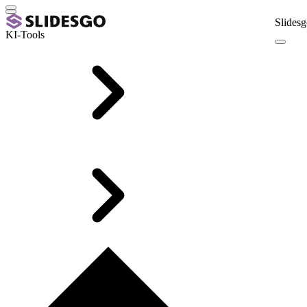
Slidesg
KI-Tools