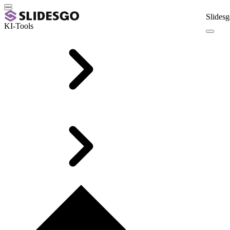
Slidesg
KI-Tools