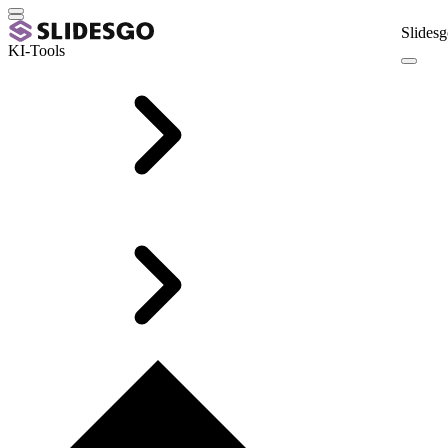
Slidesg
KI-Tools