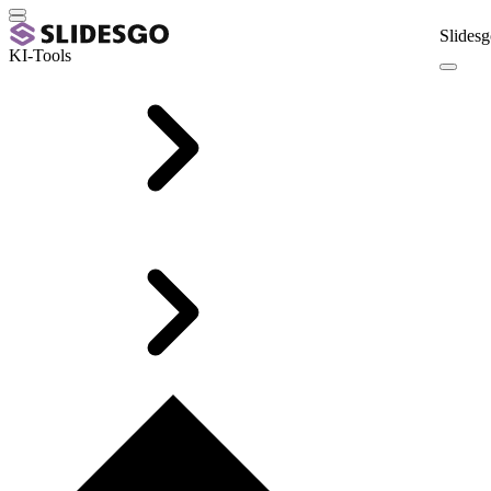
Slidesg
KI-Tools