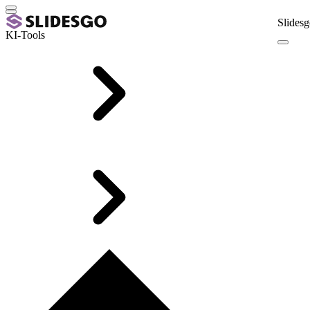
Slidesg
KI-Tools