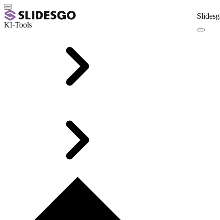
Slidesg
KI-Tools