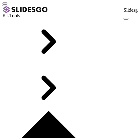
Slidesg
KI-Tools