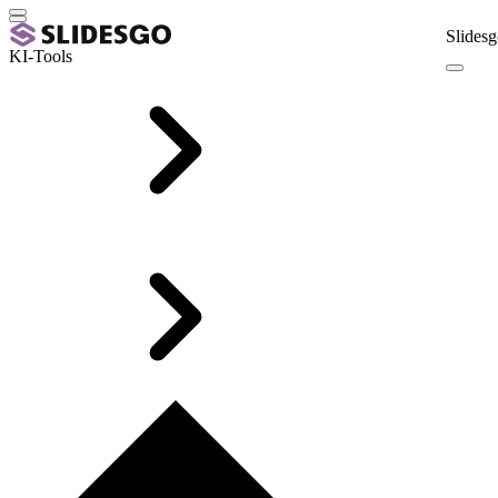
Slidesg
KI-Tools