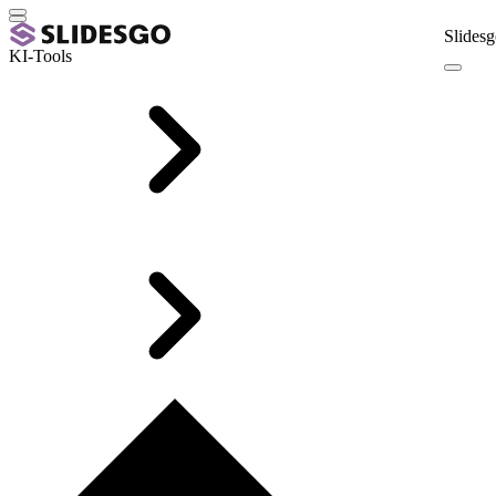
Slidesg
KI-Tools