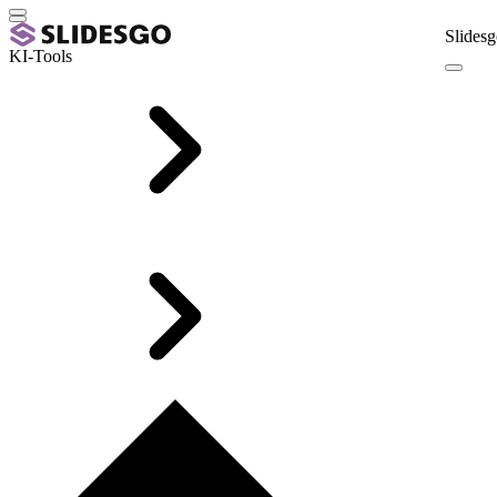
Slidesg
KI-Tools