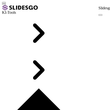
Slidesg
KI-Tools