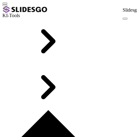
Slidesg
KI-Tools