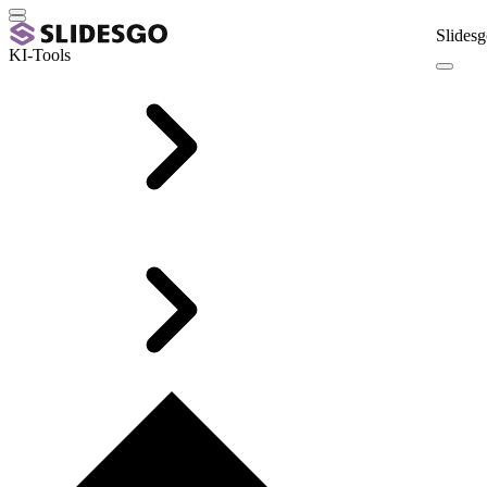
Slidesg
KI-Tools