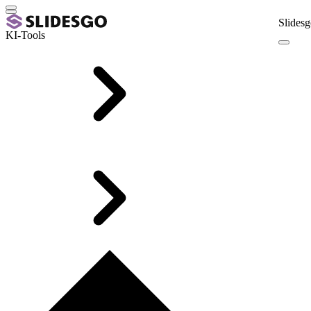
Slidesg
KI-Tools