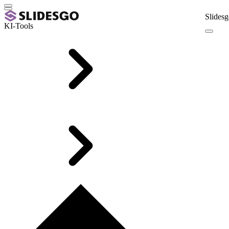
Slidesg
KI-Tools