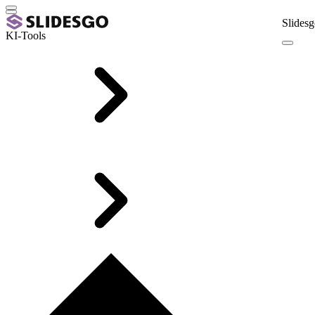
Slidesg
KI-Tools