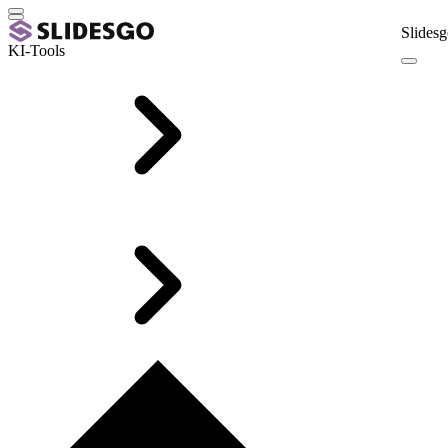
Slidesg
KI-Tools