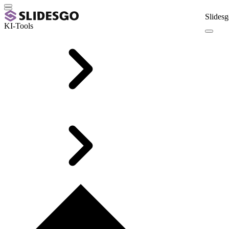
Slidesg
KI-Tools