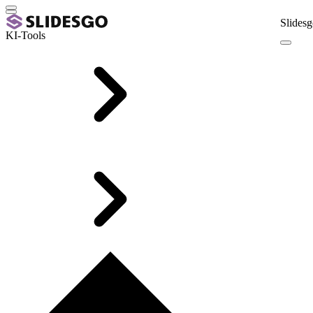
Slidesg
KI-Tools