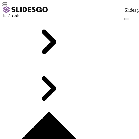
Slidesg
KI-Tools