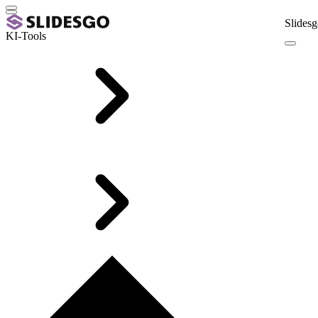
Slidesg
KI-Tools