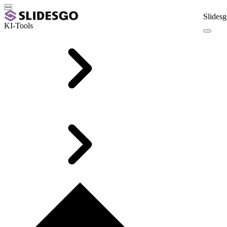
Slidesg
KI-Tools