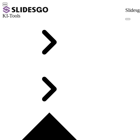
Slidesg
KI-Tools