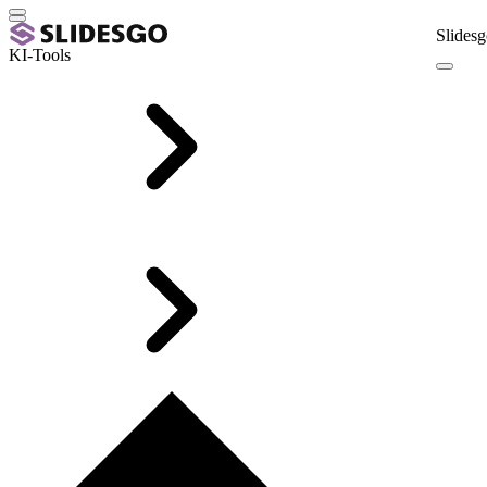
Slidesg
KI-Tools