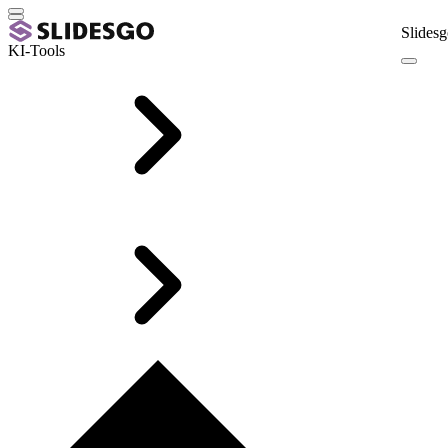
Slidesg
KI-Tools