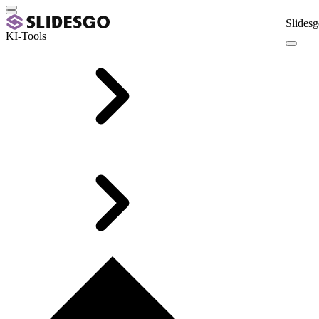
Slidesg
KI-Tools