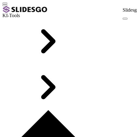
Slidesg
KI-Tools