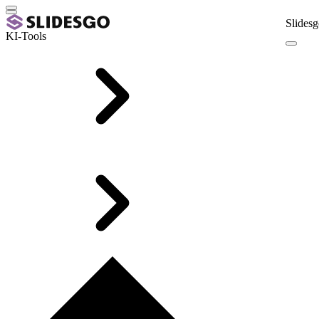
Slidesg
KI-Tools