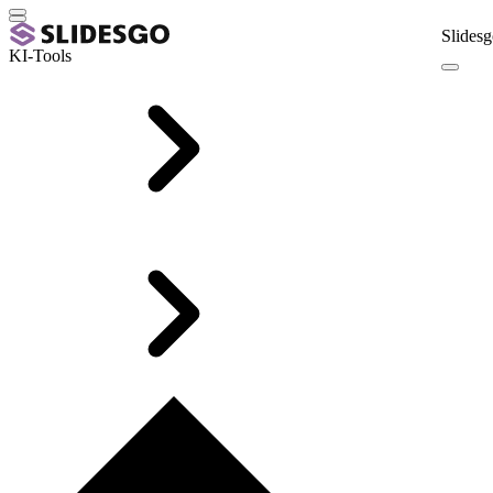
Slidesg
KI-Tools