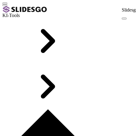
Slidesg
KI-Tools