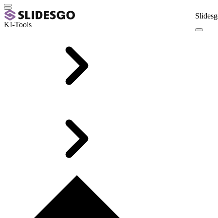
Slidesg
KI-Tools