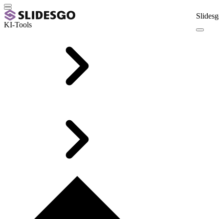
Slidesg
KI-Tools