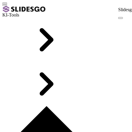
Slidesg
KI-Tools