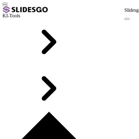
Slidesg
KI-Tools