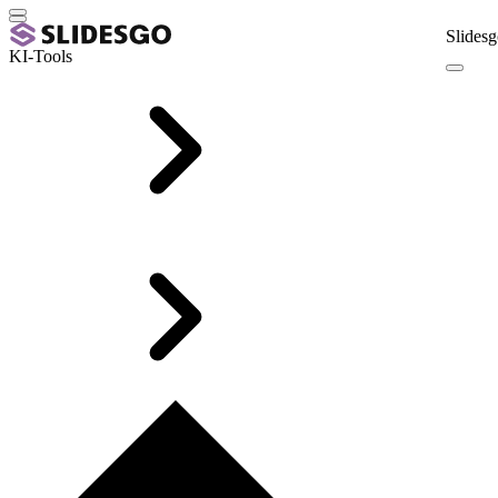
Slidesg
KI-Tools